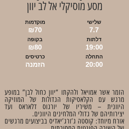
מסע מוסיקלי אל לב יוון
שלישי
מוקדמות
₪70
7.7
דלתות
בקופה
₪80
19:00
התחלה
כרטיסים
20:00
הזמנה
הזמר אשר אמויאל ולהקתו “יוון כחול לבן” במופע
מרגש עם הקלאסיקות הגדולות של המוזיקה
היוונית – משיריו של יורגוס דלאראס ועד
יצירותיהם של גדולי המלחינים היוונים.
אורח מיוחד: קוסטה ג’ורג’יאדיס בביצועים מרגשים
של השירה הפונטית המסורתית.