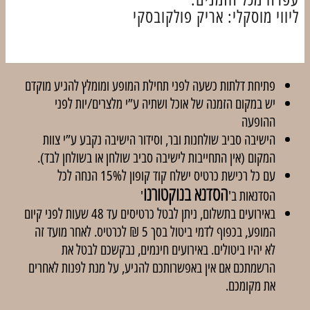
ליווי מוסקלי: אריק פולקובסקי
פתיחת דלתות כשעה לפני תחילת המופע ומומלץ להגיע מוקדם
יש במקום הזמנה של אוכל ושתיה ע”י מלצרים/יות לפני
ההופעה
הישיבה סביב שולחנות ובר, וסידור הישיבה נקבע ע”י צוות
המקום (אין התחייבות לישיבה סביב שולחן או בשולחן לבד).
עם כל רכישת כרטיס ישלח קוד קופון ל15% הנחה לכל
הסדנא בנוקטורנו
הסדנאות ב'
'
באירועים בתשלום, ניתן לבטל כרטיסים עד 48 שעות לפני קיום
המופע, בכפוף לדמי ביטול בסך 5 ₪ לכרטיס. לאחר מועד זה
לא יהיו ביטולים. באירועים חינמים, נבקשכם לבטל את
הרשמתכם אם אין באפשרותכם להגיע, על מנת לפנות לאחרים
את מקומכם.