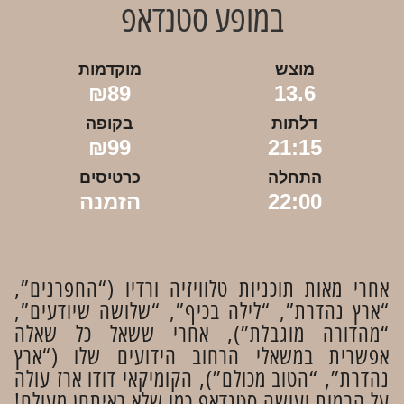
במופע סטנדאפ
מוצש
מוקדמות
₪89
13.6
דלתות
בקופה
₪99
21:15
התחלה
כרטיסים
22:00
הזמנה
אחרי מאות תוכניות טלוויזיה ורדיו (“החפרנים”,
“ארץ נהדרת”, “לילה בכיף”, “שלושה שיודעים”,
“מהדורה מוגבלת”), אחרי ששאל כל שאלה
אפשרית במשאלי הרחוב הידועים שלו (“ארץ
נהדרת”, “הטוב מכולם”), הקומיקאי דודו ארז עולה
על הבמות ועושה סטנדאפ כמו שלא ראיתםן מעולם!