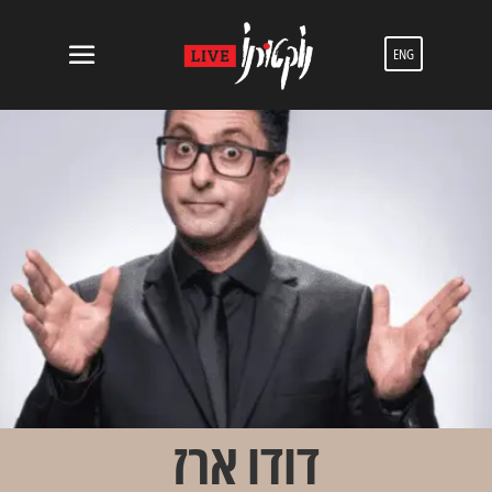
ENG
דודו ארז