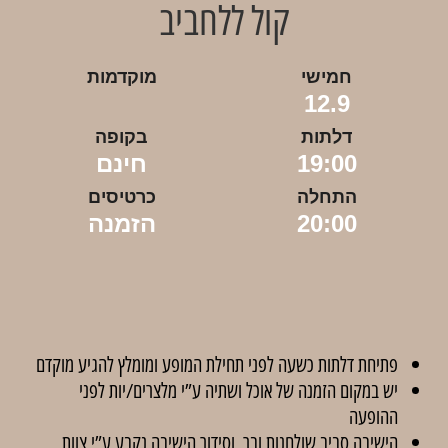
קול ללחביב
חמישי
מוקדמות
12.9
דלתות
בקופה
19:00
חינם
התחלה
כרטיסים
20:00
הזמנה
פתיחת דלתות כשעה לפני תחילת המופע ומומלץ להגיע מוקדם
יש במקום הזמנה של אוכל ושתיה ע”י מלצרים/יות לפני
ההופעה
הישיבה סביב שולחנות ובר, וסידור הישיבה נקבע ע”י צוות