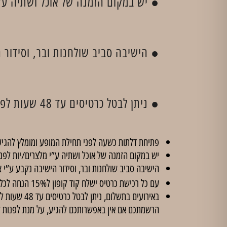
● יש במקום הזמנה של אוכל ושתיה ע'י
● הישיבה סביב שולחנות ובר, וסידור ה
● ניתן לבטל כרטיסים עד 48 שעות לפני קיום המופע, בכפוף לדמי ביטול בסך 5 ₪ לכרטיס. לאחר מועד זה לא יהיו ביטולים.
פתיחת דלתות כשעה לפני תחילת המופע ומומלץ להגיע
יש במקום הזמנה של אוכל ושתיה ע”י מלצרים/יות לפנ
הישיבה סביב שולחנות ובר, וסידור הישיבה נקבע ע”י צ
עם כל רכישת כרטיס ישלח קוד קופון ל15% הנחה לכל הסדנאות ב'
הרשמתכם אם אין באפשרותכם להגיע, על מנת לפנות 