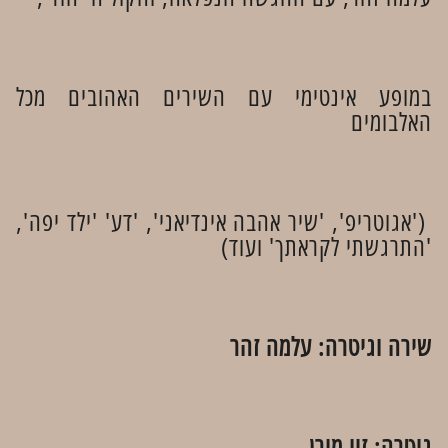
במופע אינטימי עם השירים האהובים מכל
האלבומים
('אגוטריפ', 'שיר אהבה אינדיאני', 'דע' 'ילד יפה',
'התרגשתי לקראתך' ועוד)
שירה וגיטרה: עלמה זהר
גיטרה: זיו מורן