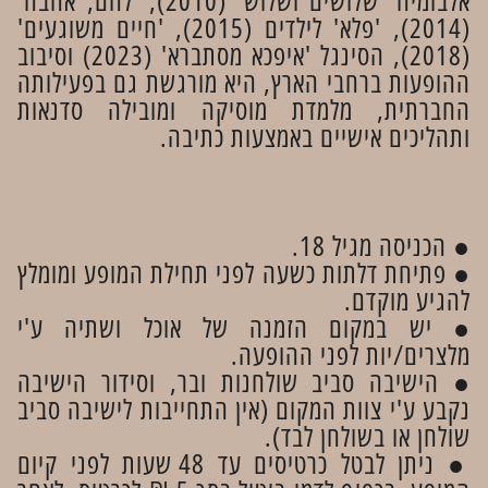
אלבומיה 'שלושים ושלוש' (2010), 'לחם, אהבה'
(2014), 'פלא' לילדים (2015), 'חיים משוגעים'
(2018), הסינגל 'איפכא מסתברא' (2023) וסיבוב
ההופעות ברחבי הארץ, היא מורגשת גם בפעילותה
החברתית, מלמדת מוסיקה ומובילה סדנאות
ותהליכים אישיים באמצעות כתיבה.
● הכניסה מגיל 18.
● פתיחת דלתות כשעה לפני תחילת המופע ומומלץ
להגיע מוקדם.
● יש במקום הזמנה של אוכל ושתיה ע'י
מלצרים/יות לפני ההופעה.
● הישיבה סביב שולחנות ובר, וסידור הישיבה
נקבע ע'י צוות המקום (אין התחייבות לישיבה סביב
שולחן או בשולחן לבד).
● ניתן לבטל כרטיסים עד 48 שעות לפני קיום