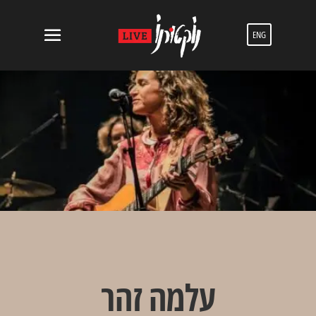
ENG
עלמה זֹהר