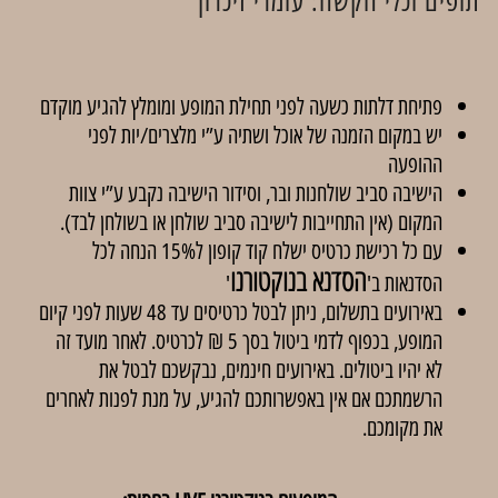
תופים וכלי הקשה: עומרי זיכרון
פתיחת דלתות כשעה לפני תחילת המופע ומומלץ להגיע מוקדם
יש במקום הזמנה של אוכל ושתיה ע”י מלצרים/יות לפני
ההופעה
הישיבה סביב שולחנות ובר, וסידור הישיבה נקבע ע”י צוות
המקום (אין התחייבות לישיבה סביב שולחן או בשולחן לבד).
עם כל רכישת כרטיס ישלח קוד קופון ל15% הנחה לכל
הסדנא בנוקטורנו
הסדנאות ב'
'
באירועים בתשלום, ניתן לבטל כרטיסים עד 48 שעות לפני קיום
המופע, בכפוף לדמי ביטול בסך 5 ₪ לכרטיס. לאחר מועד זה
לא יהיו ביטולים. באירועים חינמים, נבקשכם לבטל את
הרשמתכם אם אין באפשרותכם להגיע, על מנת לפנות לאחרים
את מקומכם.