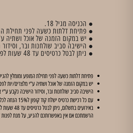
● הכניסה מגיל 18.
● פתיחת דלתות כשעה לפני תחילת המו
● יש במקום הזמנה של אוכל ושתיה ע'י
● הישיבה סביב שולחנות ובר, וסידור ה
● ניתן לבטל כרטיסים עד 48 שעות לפני קיום המופע, בכפוף לדמי ביטול בסך 5 ₪ לכרטיס. לאחר מועד זה לא יהיו ביטולים.
פתיחת דלתות כשעה לפני תחילת המופע ומומלץ להגיע
יש במקום הזמנה של אוכל ושתיה ע”י מלצרים/יות לפנ
הישיבה סביב שולחנות ובר, וסידור הישיבה נקבע ע”י צ
עם כל רכישת כרטיס ישלח קוד קופון ל15% הנחה לכל הסדנאות ב'
הרשמתכם אם אין באפשרותכם להגיע, על מנת לפנות 