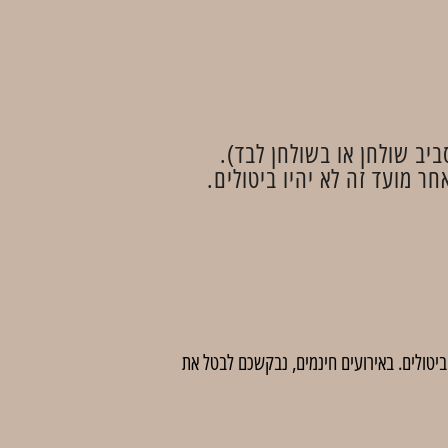
יב שולחן או בשולחן לבד).
 לדמי ביטול בסך 5 ₪ לכרטיס. לאחר מועד זה לא יהיו ביטולים. באירועים חינמים, נבקשכם לבטל את