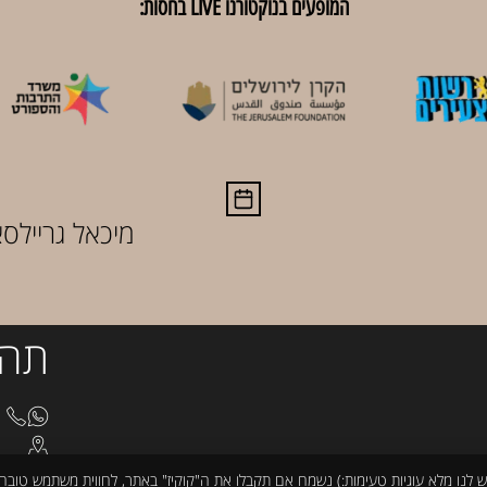
המופעים בנוקטורנו LIVE בחסות:
מיכאל גריילס
תהי
8510
בצלא
cturno@gmail.com
ש לנו מלא עוגיות טעימות:) נשמח אם תקבלו את ה"קוקיז" באתר, לחווית משתמש טובה