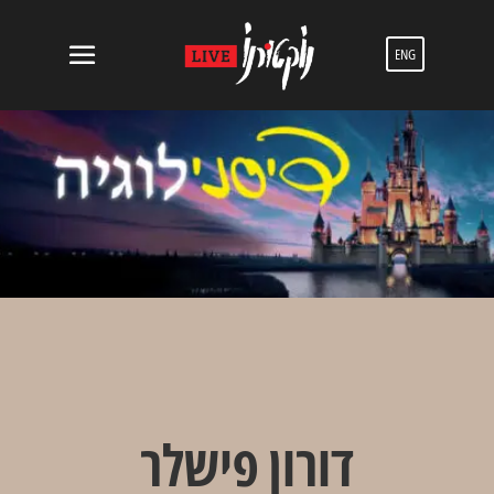
ENG
דורון פישלר