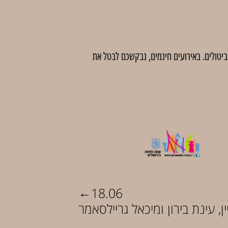
 לדמי ביטול בסך 5 ₪ לכרטיס. לאחר מועד זה לא יהיו ביטולים. באירועים חינמים, נבקשכם לבטל את
←
18.06
ין, עינת בירון ומיכאל גריילסאמר