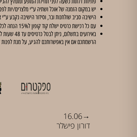
פתיחת דלתות כשעה לפני תחילת המופע ומומלץ להגיע
יש במקום הזמנה של אוכל ושתיה ע”י מלצרים/יות לפנ
הישיבה סביב שולחנות ובר, וסידור הישיבה נקבע ע”י צ
עם כל רכישת כרטיס ישלח קוד קופון ל15% הנחה לכל הסדנאות ב'
הרשמתכם אם אין באפשרותכם להגיע, על מנת לפנות 
→
16.06
דורון פישלר