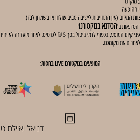
 מוקדם
י ההופעה
וות המקום (אין התחייבות לישיבה סביב שולחן או בשולחן לבד).
הסדנא בנוקטורנו
'
באירועים בתשלום, ניתן לבטל כרטיסים עד 48 שעות לפני קיום המופע, בכפוף
לאחרים את מקומכם.
המופעים בנוקטורנו LIVE בחסות:
דניאל ואיילת טי