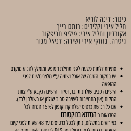
כינור: דינה לוריא
חליל אירי וקלידים: רותם רייך
אקורדיון וחליל אירי: פיליפ חריפקוב
גיטרה, בוזוקי אירי ושירה: דניאל מנור
פתיחת דלתות כשעה לפני תחילת המופע ומומלץ להגיע מוקדם
יש במקום הזמנה של אוכל ושתיה ע”י מלצרים/יות לפני
ההופעה
הישיבה סביב שולחנות ובר, וסידור הישיבה נקבע ע”י צוות
המקום (אין התחייבות לישיבה סביב שולחן או בשולחן לבד).
עם כל רכישת כרטיס ישלח קוד קופון ל15% הנחה לכל
הסדנא בנוקטורנו
הסדנאות ב'
'
באירועים בתשלום, ניתן לבטל כרטיסים עד 48 שעות לפני קיום
המופע, בכפוף לדמי ביטול בסך 5 ₪ לכרטיס. לאחר מועד זה