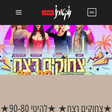
ENG
★צחוקים רצח★ ★להיטי 90-80★