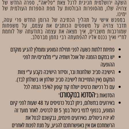
השקה ירושלמית חגיגית לרגל צאת “פליאה”, ספרה החדש של
צרויה שלו, מהסופרות הבולטות על מפת הספרות העולמית של
ימינו.
במפגש אישי על תהליך הכתיבה של הרומן החדש פרי עטה,
תדבר צרויה על משפטים הכותבים את עצמם, על משפחות
שמורכבות משברים, איך מצאה את עצמה בתודעתה של לוחמת
לח”י ואיך נכנס אליו להפתעתה רבי נחמן מברסלב.
פתיחת דלתות כשעה לפני תחילת המופע ומומלץ להגיע מוקדם
יש במקום הזמנה של אוכל ושתיה ע”י מלצרים/יות לפני
ההופעה
הישיבה סביב שולחנות ובר, וסידור הישיבה נקבע ע”י צוות
המקום (אין התחייבות לישיבה סביב שולחן או בשולחן לבד).
עם כל רכישת כרטיס ישלח קוד קופון ל15% הנחה לכל
הסדנא בנוקטורנו
הסדנאות ב'
'
באירועים בתשלום, ניתן לבטל כרטיסים עד 48 שעות לפני קיום
המופע, בכפוף לדמי ביטול בסך 5 ₪ לכרטיס. לאחר מועד זה
לא יהיו ביטולים. באירועים חינמים, נבקשכם לבטל את
הרשמתכם אם אין באפשרותכם להגיע, על מנת לפנות לאחרים