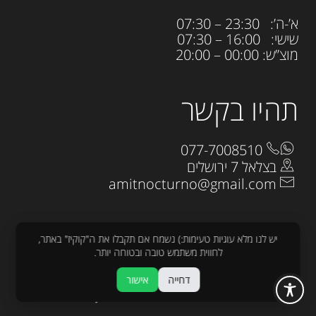
א’-ה’: 23:30 – 07:30
שישי: 16:00 – 07:30
מוצ”ש: 00:00 – 20:00
תהיו בקשר
077-7008510
בצלאל 7 ירושלים
amitnocturno@gmail.com
יש לנו מלא עוגיות טעימות:) נשמח אם תקבלו את ה"קוקיז" באתר,
לחווית משתמש טובה ובטוחה יותר.
כל הזכויות שמורות לנוקטורנו 2025
דחייה
אישור
עיצוב:
raw
פיתוח :
sjonnie