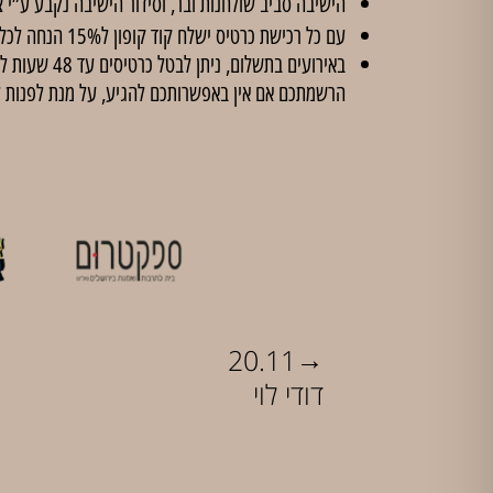
הישיבה סביב שולחנות ובר, וסידור הישיבה נקבע ע”י צ
עם כל רכישת כרטיס ישלח קוד קופון ל15% הנחה לכל הסדנאות ב'
הרשמתכם אם אין באפשרותכם להגיע, על מנת לפנות 
→
20.11
דודי לוי