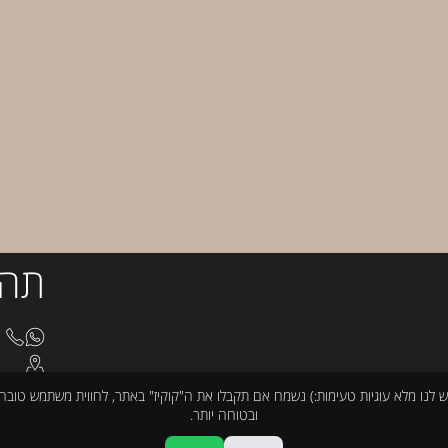
תהי
8510
בצלא
cturno@gmail.com
ש לנו מלא עוגיות טעימות:) נשמח אם תקבלו את ה"קוקיז" באתר, לחווית משתמש טובה
ובטוחה יותר.