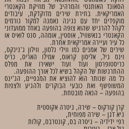
הסאונד האותנטי והמרהיב של מוזיקת הקאנטרי
האמריקאית. בחירת שירים מדוקדקת, עיבודים
מוקפדים יחד עם נגינה נאמנה למקור גורמים
לקהל להרגיש שהוא צופה בהופעה באחד ממועדוני
הקאנטרי בנאשוויל, אוסטין, אומהה, סנט לואיס או
כל עיר ועיירה אמריקאית אחרת.
שירים של אמנים כמו ווילי נלסון, ווילון ג'נינקס,
וינס גיל, אליסון קראוס, אמילו האריס, כריס
כריסטופרסון ועוד ועוד ישאירו את מפלס
ההתרגשות של הקהל בשיא לכל אורך ההופעה.
כל מה שנותר הוא להוציא את המגפיים, הג'ינס
המשופשף ואת כובעי הבוקרים ולהגיע ולצפות
בהופעה – הנאה מובטחת.
קרן קורקוס – שירה, גיטרה אקוסטית
גיא דגן – שירה מפוחית,
רפי ידידיה – גיטרה בס, קונטרבס, קולות
גיל ארז – גיטרות