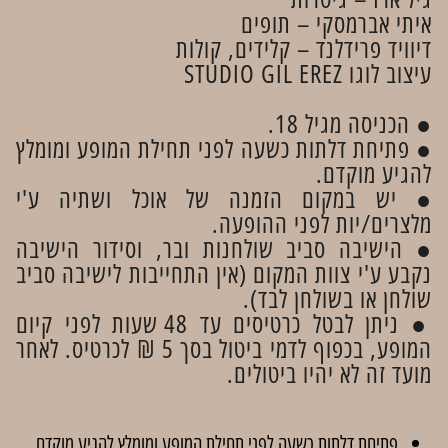
איתי אברמסקי – תופים
דיוויד פרידלנד – קלידים, קולות
עיצוב לוגו STUDIO GIL EREZ
● הכניסה מגיל 18.
● פתיחת דלתות כשעה לפני תחילת המופע ומומלץ
להגיע מוקדם.
● יש במקום הזמנה של אוכל ושתיה ע'י
מלצרים/יות לפני ההופעה.
● הישיבה סביב שולחנות ובר, וסידור הישיבה
נקבע ע'י צוות המקום (אין התחייבות לישיבה סביב
שולחן או בשולחן לבד).
● ניתן לבטל כרטיסים עד 48 שעות לפני קיום
המופע, בכפוף לדמי ביטול בסך 5 ₪ לכרטיס. לאחר
מועד זה לא יהיו ביטולים.
פתיחת דלתות כשעה לפני תחילת המופע ומומלץ להגיע מוקדם