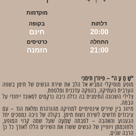
מוקדמות
דלתות
בקופה
20:00
חינם
התחלה
כרטיסים
21:00
הזמנה
“ׁשָ מְ עָ ה” – פיוז’ן תימני
מופע מוסיקלי המביא אל הלב את שירת הנשים של תימן בשפה
הערבית העתיקה, בהפקה עדכנית ומלטפת.
צלילי השכונה התימנית בה גדלה ניבה נרקמים לסאונד ייחודי על
הבמה.
מיזוג בין שירים אינטימיים למוזיקה מהורהרת ומלאת הוד – עם
עיבודים חדשים לשירת נשות תימן. בקולה של ניבה נמסכים יחד
הגעגוע והאהבה – לסבתה שָׁמְעָה שעל שמה קרוי המופע,
ולחוכמתן ויופיין של הנשים ששרו את השירים הללו לאורך כל כך
הרבה שנים.