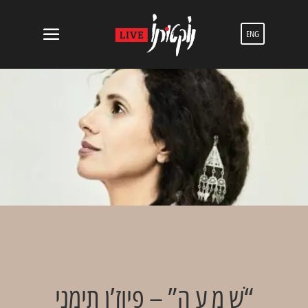
ENG
“ׁשָ מְ עָ ה” – פיוז’ן תימני