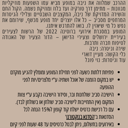
ההרכב שמלווה את ניבה במופע מביא עמו השפעות מוזיקליות
מגוונות – מתימן דרך טורקיה ועד בלוז ומוזיקת נשמה. הקול החם
והשירה המדויקת של ניבה, המקצבים השבטיים וצלילי הגיטרות
המרחפים מסביב – כל אלו יוצרים יחד מופע מכשף, שירומם את
נפש כל מי שיאזין לו. בואו להתרגש איתנו.
המופע במסגרת אירועי ברוטינה 2022 של הרשות לצעירים
בעיריית ירושלים וצעירי הדיואן – הדור הצעיר של האגודה
לטיפוח חברה ותרבות.
שירה וגיטרה: ניבה
כלי הקשה: מעיין דוארי
עוד וגיטרות: נוי פוגל
פתיחת דלתות כשעה לפני תחילת המופע ומומלץ להגיע מוקדם
יש במקום הזמנה של אוכל ושתיה ע”י מלצרים/יות לפני
ההופעה
הישיבה סביב שולחנות ובר, וסידור הישיבה נקבע ע”י צוות
המקום (אין התחייבות לישיבה סביב שולחן או בשולחן לבד).
עם כל רכישת כרטיס ישלח קוד קופון ל15% הנחה לכל
הסדנאות ב'
הסדנא בנוקטורנו
'
באירועים בתשלום, ניתן לבטל כרטיסים עד 48 שעות לפני קיום