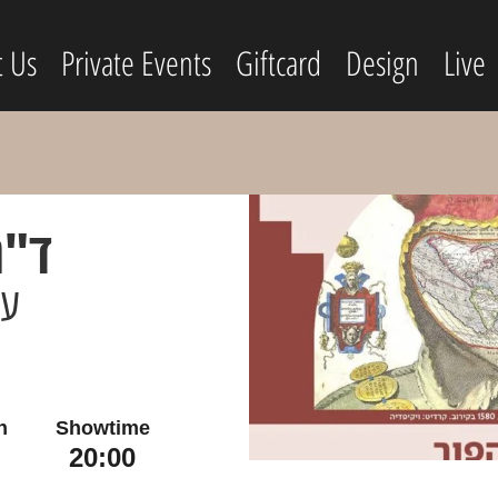
t Us
Private Events
Giftcard
Design
Live
ד"ר
עו
n
Showtime
20:00