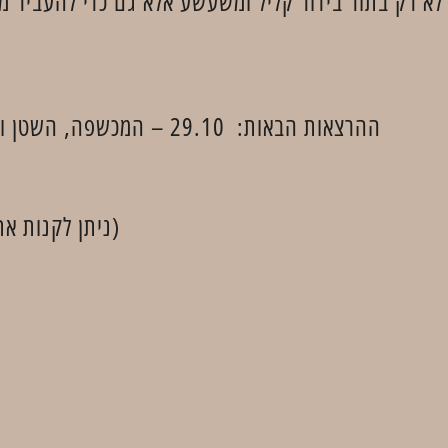
א רק בתור בידור קליל ומשעשע אלא גם כדי להעביר מ
ההרצאות הבאות: 29.10 – המכשפה, השטן והמטאטא | 26.11 – אלמוגים וקונכיות
(ניתן לקנות את כ