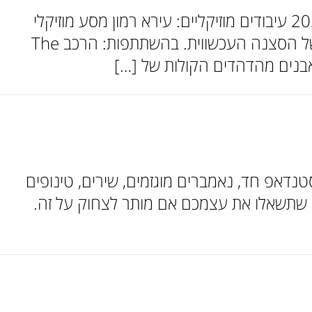
רטרו סול ירושלים – מחווה ליהורם גאון נכסי צאן ברזל בסאונד עכשווי סדרתרבות 2026 עיבודים מוזיקליים: עירא רמון מסע מוזיקלי
המחבר את המורשת המפוארת של הפסקול של יהורם גאון עם האנרגיה הבועטת של הסצנה העכשווית. בהשתתפות: הרכב The
נדאפ חד, נאמברים מוגזמים, שירים, טינופים
עים שתשאלו את עצמכם אם מותר לצחוק על זה.