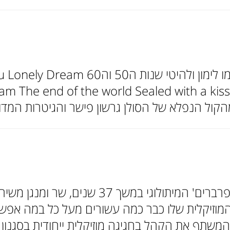
להקת פריצת דיסק במופע אסקימו ל
מהקול הנפלא של הסולן גרשון פישר והגיטרות המדו
אורי הרפז, לשעבר חצי מצמד 'הפרברים' ה
מוזיקלית שלו כבר כמה עשורים מעל כל במה אפשרי
משתף את הקהל בחגיגה מוזיקלית ייחודית בסגנון 