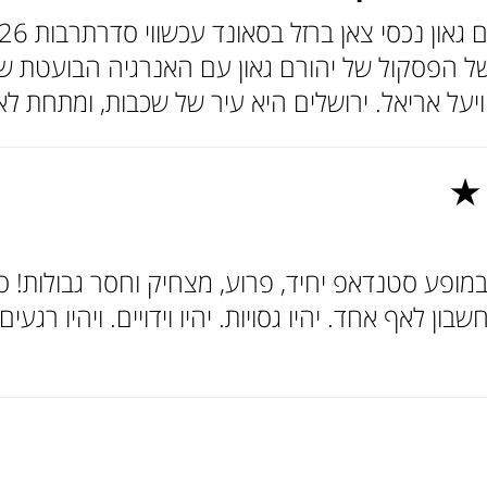
 ★
מופע סטנדאפ יחיד, פרוע, מצחיק וחסר גבולות! סט
ן לאף אחד. יהיו גסויות. יהיו וידויים. ויהיו רג