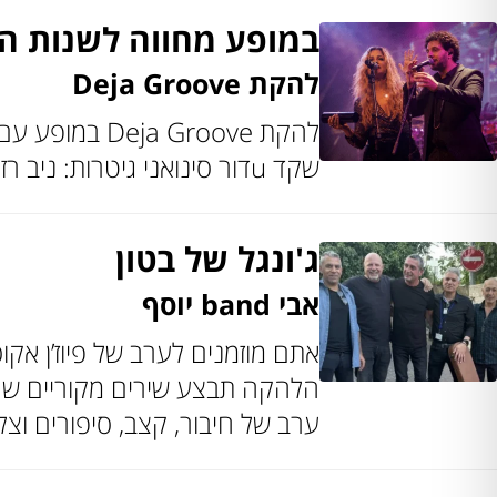
במופע מחווה לשנות ה-70 וה-0
להקת Deja Groove
שקד uדור סינואני ‏גיטרות: ניב רז ‏קלידים: רני קרן בס: גיא תדמור תופים: אליעד קטרי
ג'ונגל של בטון
אבי band יוסף
אתם מוזמנים לערב של פיוז’ן אקו
הלהקה תבצע שירים מקוריים שהו
ערב של חיבור, קצב, סיפורים וצל