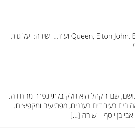
להקת Deja Groove במופע ‏עם השירים הכי יפים של Queen, Elton John, Earth, Wind & Fire, ABBA ועוד… ‏ שירה: יעל גזית
 ונושם, שבו הקהל הוא חלק בלתי נפרד מהחוויה.
בים בעיבודים רעננים, מפתיעים ומקפיצים.
בי בן יוסף – שירה […]