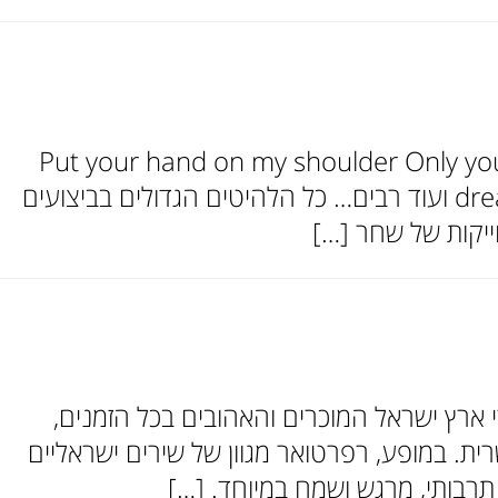
ימון ולהיטי שנות ה50 וה60 Put your hand on my shoulder Only you Lonely Dream
dream The end of the world Sealed with a kiss johnny b goode Tutti Frutti ועוד רבים… כל הלהיטים הגדולים בביצועים
ייקות של שחר […]
מיתולוגי במשך 37 שנים, שר ומנגן משירי ארץ ישראל המוכרים והאהובים בכל הזמנים,
ת. במופע, רפרטואר מגוון של שירים ישראליים
תרבותי, מרגש ושמח במיוחד. […]