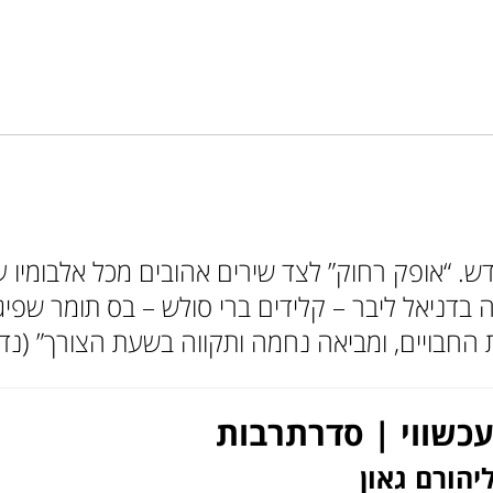
“אופק רחוק” לצד שירים אהובים מכל אלבומיו עטו
ווה בדניאל ליבר – קלידים ברי סולש – בס תומר שפי
חבויים, ומביאה נחמה ותקווה בשעת הצורך” (נדב 
עכשווי | סדרתרבות
יהורם גאון