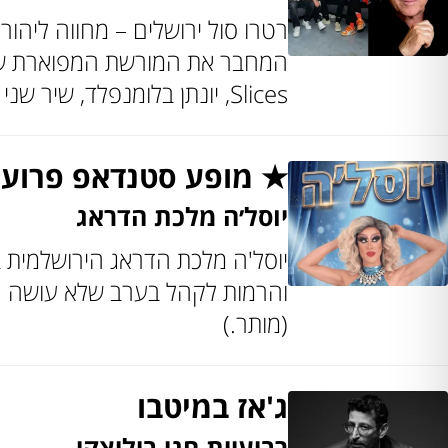
Slices, יונתן בלומנפלד, שיר שני ויעל אריאל. ירושלים היא עיר של שכבות, ומתחת לאבנים מהדהדים הקולות של […]
★ מופע סטנדאפ פרוע
יוסל׳ה מלכת הדראג
יוסל'ה מלכת הדראג הירושלמית ב
והרמות לקהל בערב שלא עושה חשבו
(מותר.)
ג'אז במיטבו
רביעיית חגי ביליצקי