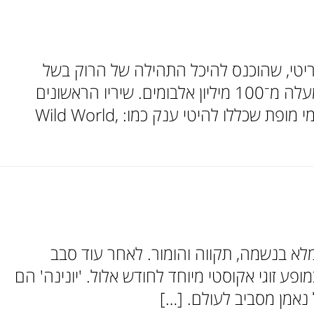
יטי, שהוכנס להיכל התהילה של הרוק בשל
תרומתו הגדולה למוזיקה, אחראי לעשרות להיטים ושירים אהובים ומוכרים, שמכרו למעלה מ־100 מיליון אלבומים. שיריו הראשונים
יצאו בשנות השישים, אך לשיא הצלחתו ופרסומו הגיע בשנות השבעים, בסדרת אלבומי מופת שכללו להיטי ענק כמו: Wild World,
י מלא בנשמה, תקווה והומור. לאחר עוד סבב
במופע זוגי אקוסטי מיוחד לחודש אלול. 'יונינה' הם
נאמן מסביב לעולם. […]