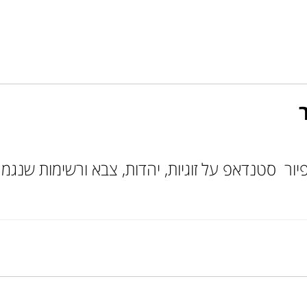
יור ​ סטנדאפ על זוגיות, יהדות, צבא ורשימות שנ