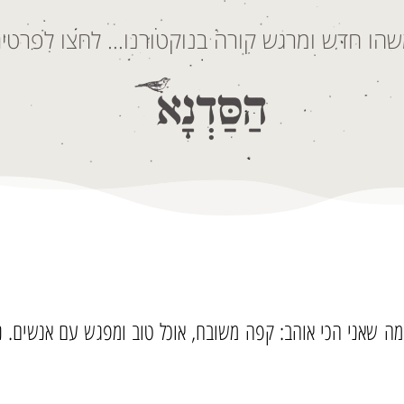
הו חדש ומרגש קורה בנוקטורנו… לחצו לפרטים
שות את מה שאני הכי אוהב: קפה משובח, אוכל טוב ומפגש עם אנשים