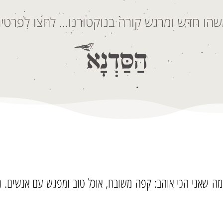
הו חדש ומרגש קורה בנוקטורנו… לחצו לפרטים
שות את מה שאני הכי אוהב: קפה משובח, אוכל טוב ומפגש עם אנשים