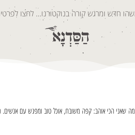
הו חדש ומרגש קורה בנוקטורנו… לחצו לפרטים
שות את מה שאני הכי אוהב: קפה משובח, אוכל טוב ומפגש עם אנשים