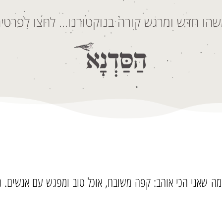
הו חדש ומרגש קורה בנוקטורנו… לחצו לפרטים
שות את מה שאני הכי אוהב: קפה משובח, אוכל טוב ומפגש עם אנשים